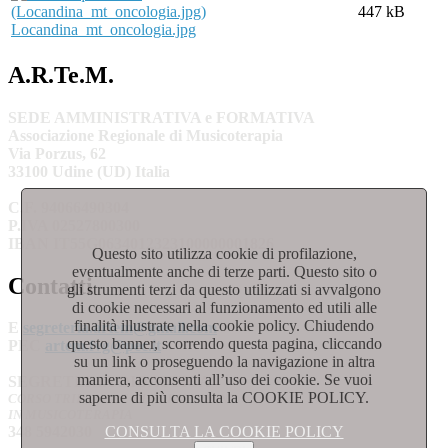
447 kB
Locandina_mt_oncologia.jpg
A.R.Te.M.
SEDE AMMINISTRATIVA e FORMATIVA
Associazione Regionale di Musicoterapia
Via Porzus, 62
33100 Udine (UD) Italia
C.F. 94066490304
P.IVA 02527800300
IBAN
IT55G0634012323100000001826
Questo sito utilizza cookie di profilazione,
eventualmente anche di terze parti. Questo sito o
Contatti
gli strumenti terzi da questo utilizzati si avvalgono
di cookie necessari al funzionamento ed utili alle
finalità illustrate nella cookie policy. Chiudendo
E
segreteria.artem@gmail.com
questo banner, scorrendo questa pagina, cliccando
PEC
artem.fvg@pec.it
su un link o proseguendo la navigazione in altra
maniera, acconsenti all’uso dei cookie. Se vuoi
SEGRETERIA DIDATTICA
saperne di più consulta la COOKIE POLICY.
CORSO TRIENNALE DI FORMAZIONE
IN MUSICOTERAPIA
CONSULTA LA COOKIE POLICY
348 5942030