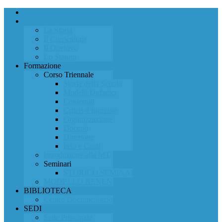
Home
Chi Siamo
La Storia
Il Curriculum
Il Direttivo
Lo Statuto
Formazione
Corso Triennale
Storia della Scuola
Modelli Didattici
Contenuti
Criteri d'Ingresso
Organizzazione
Docenti
Direzione
Info e Costi
Introduzione alla MT
Seminari
STORICO SEMINARI
MODELLO BENENZON
BIBLIOTECA
Centro Documentazione
SEDI
Sede Principale