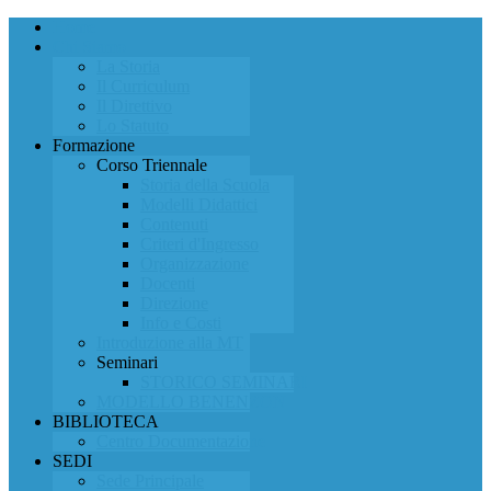
Home
Chi Siamo
La Storia
Il Curriculum
Il Direttivo
Lo Statuto
Formazione
Corso Triennale
Storia della Scuola
Modelli Didattici
Contenuti
Criteri d'Ingresso
Organizzazione
Docenti
Direzione
Info e Costi
Introduzione alla MT
Seminari
STORICO SEMINARI
MODELLO BENENZON
BIBLIOTECA
Centro Documentazione
SEDI
Sede Principale