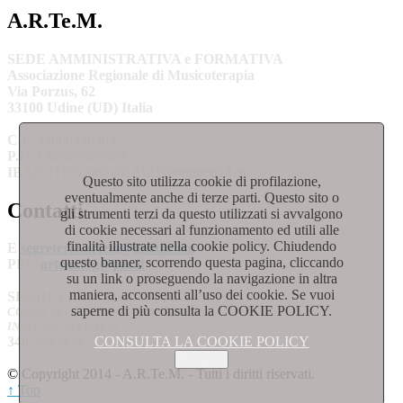
A.R.Te.M.
SEDE AMMINISTRATIVA e FORMATIVA
Associazione Regionale di Musicoterapia
Via Porzus, 62
33100 Udine (UD) Italia
C.F. 94066490304
P.IVA 02527800300
IBAN
IT55G0634012323100000001826
Questo sito utilizza cookie di profilazione,
eventualmente anche di terze parti. Questo sito o
Contatti
gli strumenti terzi da questo utilizzati si avvalgono
di cookie necessari al funzionamento ed utili alle
finalità illustrate nella cookie policy. Chiudendo
E
segreteria.artem@gmail.com
questo banner, scorrendo questa pagina, cliccando
PEC
artem.fvg@pec.it
su un link o proseguendo la navigazione in altra
maniera, acconsenti all’uso dei cookie. Se vuoi
SEGRETERIA DIDATTICA
saperne di più consulta la COOKIE POLICY.
CORSO TRIENNALE DI FORMAZIONE
IN MUSICOTERAPIA
CONSULTA LA COOKIE POLICY
348 5942030
CHIUDI
© Copyright 2014 - A.R.Te.M. - Tutti i diritti riservati.
↑ Top